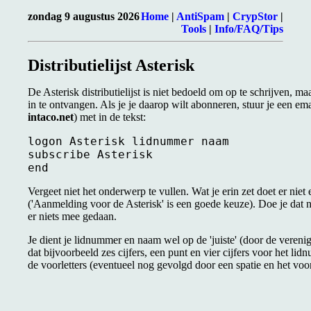
zondag 9 augustus 2026
Home
|
AntiSpam
|
CrypStor
|
Tools
|
Info/FAQ/Tips
Distributielijst Asterisk
De Asterisk distributielijst is niet bedoeld om op te schrijven, m
in te ontvangen. Als je je daarop wilt abonneren, stuur je een ema
intaco.net
) met in de tekst:
logon Asterisk lidnummer naam

subscribe Asterisk

Vergeet niet het onderwerp te vullen. Wat je erin zet doet er nie
('Aanmelding voor de Asterisk' is een goede keuze). Doe je dat ni
er niets mee gedaan.
Je dient je lidnummer en naam wel op de 'juiste' (door de veren
dat bijvoorbeeld zes cijfers, een punt en vier cijfers voor het
de voorletters (eventueel nog gevolgd door een spatie en het vo